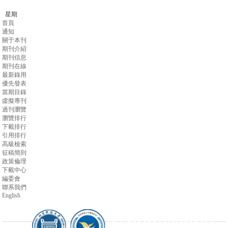
星期
首頁
通知
關于本刊
期刊介紹
期刊信息
期刊在線
最新錄用
優先發表
當期目錄
虛擬專刊
過刊瀏覽
瀏覽排行
下載排行
引用排行
高級檢索
征稿簡則
政策倫理
下載中心
編委會
聯系我們
English