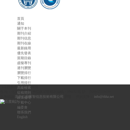
首頁
通知
關于本刊
期刊介紹
期刊信息
期刊在線
最新錄用
優先發表
當期目錄
虛擬專刊
過刊瀏覽
瀏覽排行
下載排行
引用排行
《工程科學學報》編輯部
高級檢索
地 址：北京市海淀區學院路30號
郵政編碼：100083
電 話：(010)62333436
征稿簡則
本系統由
北京仁和匯智信息技術有限公司
開發
技術支持：
info@rhhz.net
政策倫理
下載中心
編委會
聯系我們
English