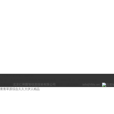
《工程科學學報》編輯部
地 址：北京市海淀區學院路30號
郵政編碼：100083
電 話：(010)62333436
本系統由
北京仁和匯智信息技術有限公司
開發
技術支持：
info@rhhz.net
青青草原综合久久大伊人精品