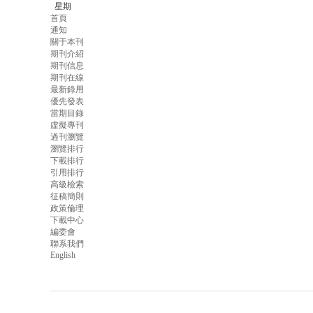
星期
首頁
通知
關于本刊
期刊介紹
期刊信息
期刊在線
最新錄用
優先發表
當期目錄
虛擬專刊
過刊瀏覽
瀏覽排行
下載排行
引用排行
高級檢索
征稿簡則
政策倫理
下載中心
編委會
聯系我們
English