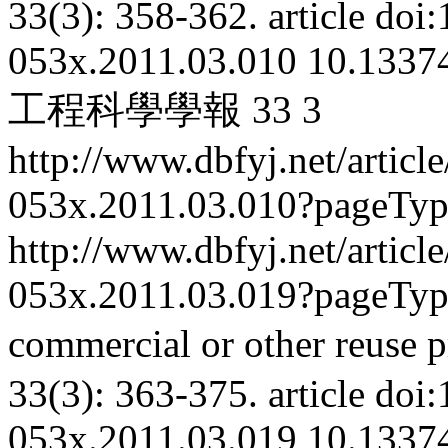
33(3): 358-362.
article
doi:
053x.2011.03.010
10.13374
工程科學學報
33
3
http://www.dbfyj.net/articl
053x.2011.03.010?pageTy
http://www.dbfyj.net/articl
053x.2011.03.019?pageTy
commercial or other reuse p
33(3): 363-375.
article
doi:
053x.2011.03.019
10.13374