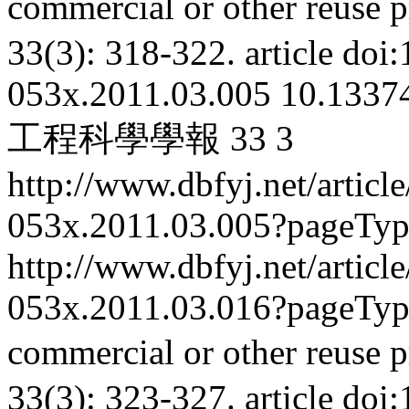
commercial or other reuse p
33(3): 318-322.
article
doi:
053x.2011.03.005
10.13374
工程科學學報
33
3
http://www.dbfyj.net/articl
053x.2011.03.005?pageTy
http://www.dbfyj.net/articl
053x.2011.03.016?pageTy
commercial or other reuse p
33(3): 323-327.
article
doi: