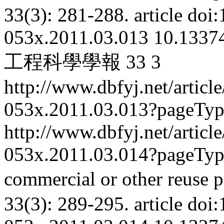
33(3): 281-288.
article
doi:
053x.2011.03.013
10.13374
工程科學學報
33
3
http://www.dbfyj.net/articl
053x.2011.03.013?pageTy
http://www.dbfyj.net/articl
053x.2011.03.014?pageTy
commercial or other reuse p
33(3): 289-295.
article
doi: