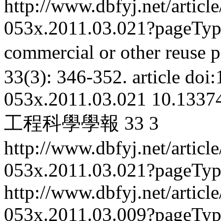
http://www.dbfyj.net/articl
053x.2011.03.021?pageTy
commercial or other reuse p
33(3): 346-352.
article
doi:
053x.2011.03.021
10.13374
工程科學學報
33
3
http://www.dbfyj.net/articl
053x.2011.03.021?pageTy
http://www.dbfyj.net/articl
053x.2011.03.009?pageTy