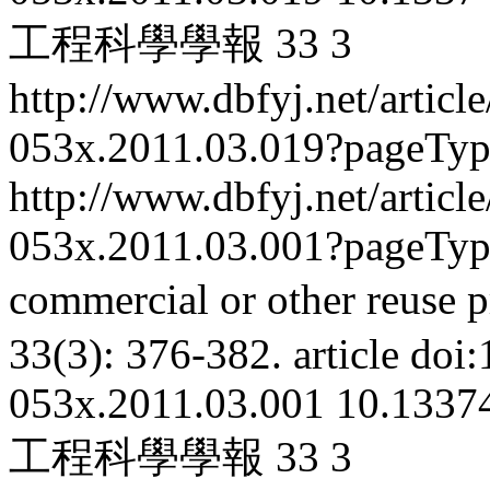
工程科學學報
33
3
http://www.dbfyj.net/articl
053x.2011.03.019?pageTy
http://www.dbfyj.net/articl
053x.2011.03.001?pageTy
commercial or other reuse p
33(3): 376-382.
article
doi:
053x.2011.03.001
10.13374
工程科學學報
33
3