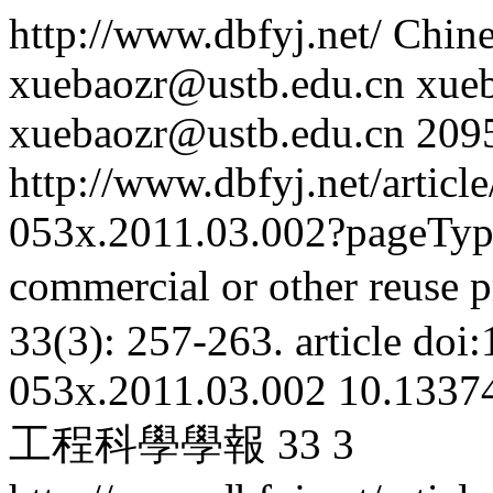
http://www.dbfyj.net/
Chine
xuebaozr@ustb.edu.cn
xue
xuebaozr@ustb.edu.cn
209
http://www.dbfyj.net/articl
053x.2011.03.002?pageTy
commercial or other reuse p
33(3): 257-263.
article
doi:
053x.2011.03.002
10.13374
工程科學學報
33
3