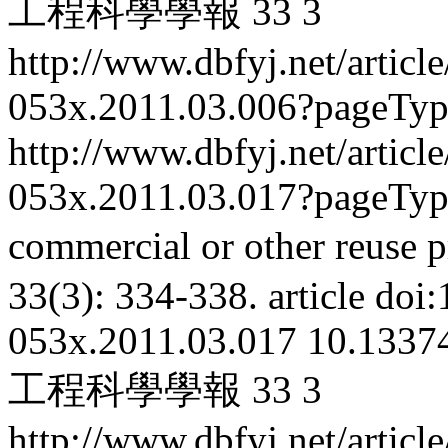
工程科學學報
33
3
http://www.dbfyj.net/articl
053x.2011.03.006?pageTy
http://www.dbfyj.net/articl
053x.2011.03.017?pageTy
commercial or other reuse p
33(3): 334-338.
article
doi:
053x.2011.03.017
10.13374
工程科學學報
33
3
http://www.dbfyj.net/articl