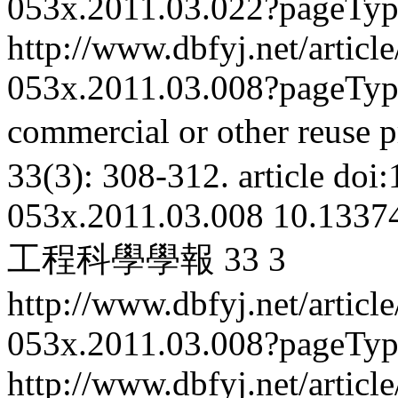
053x.2011.03.022?pageTy
http://www.dbfyj.net/articl
053x.2011.03.008?pageTy
commercial or other reuse p
33(3): 308-312.
article
doi:
053x.2011.03.008
10.13374
工程科學學報
33
3
http://www.dbfyj.net/articl
053x.2011.03.008?pageTy
http://www.dbfyj.net/articl