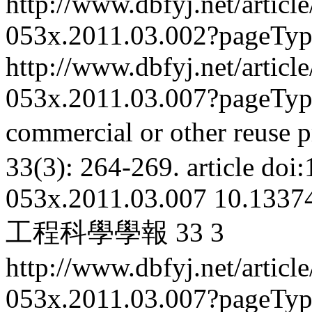
http://www.dbfyj.net/articl
053x.2011.03.002?pageTy
http://www.dbfyj.net/articl
053x.2011.03.007?pageTy
commercial or other reuse p
33(3): 264-269.
article
doi:
053x.2011.03.007
10.13374
工程科學學報
33
3
http://www.dbfyj.net/articl
053x.2011.03.007?pageTy