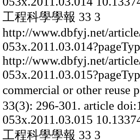
053x.2011.03.014
10.13374
工程科學學報
33
3
http://www.dbfyj.net/articl
053x.2011.03.014?pageTy
http://www.dbfyj.net/articl
053x.2011.03.015?pageTy
commercial or other reuse p
33(3): 296-301.
article
doi:
053x.2011.03.015
10.13374
工程科學學報
33
3