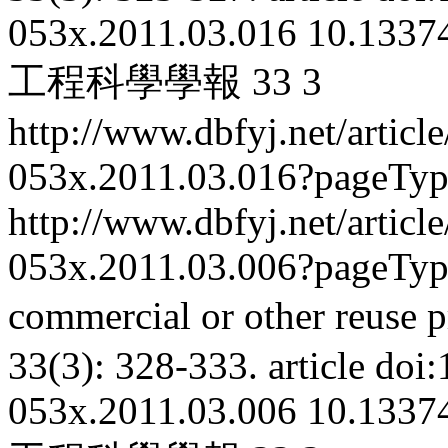
053x.2011.03.016
10.13374
工程科學學報
33
3
http://www.dbfyj.net/articl
053x.2011.03.016?pageTy
http://www.dbfyj.net/articl
053x.2011.03.006?pageTy
commercial or other reuse p
33(3): 328-333.
article
doi:
053x.2011.03.006
10.13374