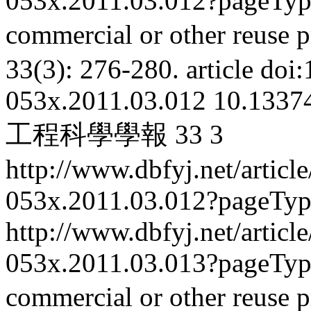
053x.2011.03.012?pageTy
commercial or other reuse p
33(3): 276-280.
article
doi:
053x.2011.03.012
10.13374
工程科學學報
33
3
http://www.dbfyj.net/articl
053x.2011.03.012?pageTy
http://www.dbfyj.net/articl
053x.2011.03.013?pageTy
commercial or other reuse p