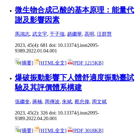
微生物合成己酸的基本原理：能量代
謝及影響因素
馬鴻志
,
武文宇
,
于子強
,
趙繼華
,
高明
,
汪群慧
2023, 45(4): 681 doi:
10.13374/j.issn2095-
9389.2022.01.04.001
[摘要]
[HTML全文]
[PDF 1215KB]
爆破振動影響下人體舒適度振動臺試
驗及其評價體系構建
張繼奎
,
蔣楠
,
周傳波
,
朱斌
,
蔡忠偉
,
周文斌
2023, 45(2): 326 doi:
10.13374/j.issn2095-
9389.2022.04.20.001
[摘要]
[HTML全文]
[PDF 3018KB]