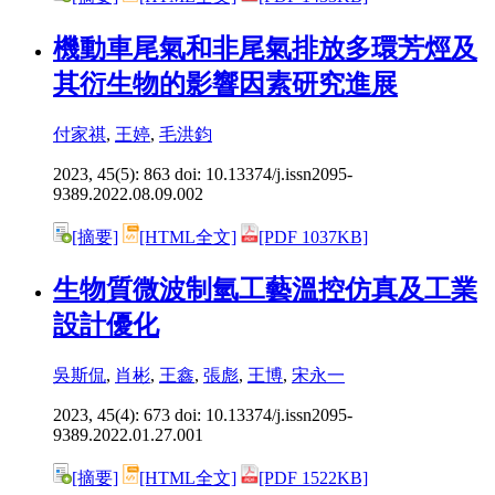
機動車尾氣和非尾氣排放多環芳烴及
其衍生物的影響因素研究進展
付家祺
,
王婷
,
毛洪鈞
2023, 45(5): 863 doi:
10.13374/j.issn2095-
9389.2022.08.09.002
[摘要]
[HTML全文]
[PDF 1037KB]
生物質微波制氫工藝溫控仿真及工業
設計優化
吳斯侃
,
肖彬
,
王鑫
,
張彪
,
王博
,
宋永一
2023, 45(4): 673 doi:
10.13374/j.issn2095-
9389.2022.01.27.001
[摘要]
[HTML全文]
[PDF 1522KB]