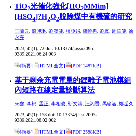
TiO
光催化強化[HO
MMim]
2
2
[HSO
]?H
O
脫除煤中有機硫的研究
4
2
2
王蘭云
,
溫興琳
,
劉澤健
,
張亞娟
,
盧曉冉
,
劉真
,
周華健
,
徐
永亮
2023, 45(1): 72 doi:
10.13374/j.issn2095-
9389.2021.06.24.003
[摘要]
[HTML全文]
[PDF 1487KB]
基于剩余充電電量的鋰離子電池模組
內短路在線定量診斷算法
來鑫
,
李彬
,
孟正
,
李相俊
,
靳文濤
,
汪湘晉
,
馬瑜涵
,
鄭岳久
2023, 45(1): 158 doi:
10.13374/j.issn2095-
9389.2021.08.02.002
[摘要]
[HTML全文]
[PDF 2588KB]