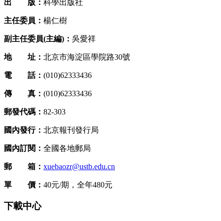
出 版：
科學出版社
主任委員：
楊仁樹
副主任委員(主編)：
吳愛祥
地 址：
北京市海淀區學院路30號
電 話：
(010)62333436
傳 真：
(010)62333436
郵發代碼：
82-303
國內發行：
北京報刊發行局
國內訂閱：
全國各地郵局
郵 箱：
xuebaozr@ustb.edu.cn
單 價：
40元/期，全年480元
下載中心