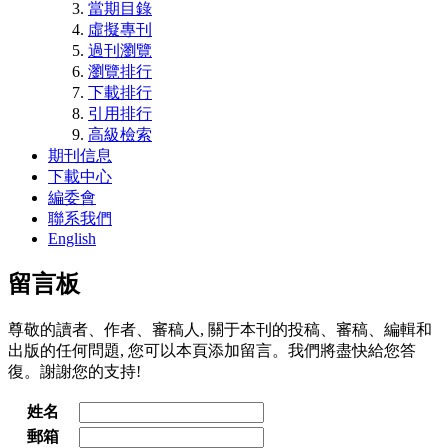
當期目錄
虛擬專刊
過刊瀏覽
瀏覽排行
下載排行
引用排行
高級檢索
期刊信息
下載中心
編委會
聯系我們
English
留言板
尊敬的讀者、作者、審稿人, 關于本刊的投稿、審稿、編輯和
出版的任何問題, 您可以本頁添加留言。我們將盡快給您答
復。謝謝您的支持!
姓名
郵箱