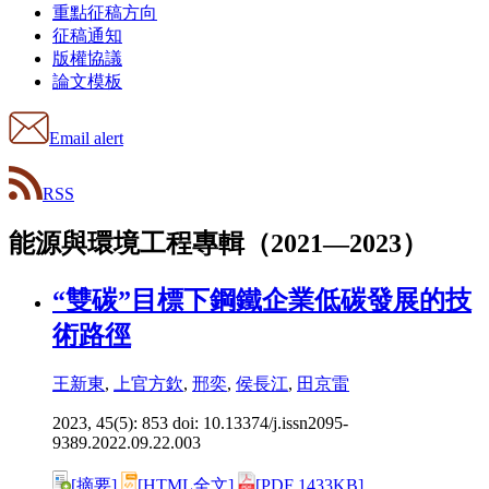
重點征稿方向
征稿通知
版權協議
論文模板
Email alert
RSS
能源與環境工程專輯（2021—2023）
“雙碳”目標下鋼鐵企業低碳發展的技
術路徑
王新東
,
上官方欽
,
邢奕
,
侯長江
,
田京雷
2023, 45(5): 853 doi:
10.13374/j.issn2095-
9389.2022.09.22.003
[摘要]
[HTML全文]
[PDF 1433KB]