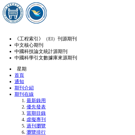
《工程索引》（EI）刊源期刊
中文核心期刊
中國科技論文統計源期刊
中國科學引文數據庫來源期刊
星期
首頁
通知
期刊介紹
期刊在線
最新錄用
優先發表
當期目錄
虛擬專刊
過刊瀏覽
瀏覽排行