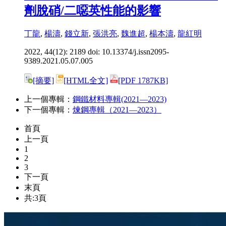
劑脫硝/二噁英性能的影響
丁龍
,
楊濤
,
錢立新
,
張洪亮
,
魏進超
,
楊本濤
,
龍紅明
2022, 44(12): 2189 doi:
10.13374/j.issn2095-
9389.2021.05.07.005
[摘要]
[HTML全文]
[PDF 1787KB]
上一個專輯：
鋼鐵材料專輯(2021—2023)
下一個專輯：
煉鋼專輯（2021—2023）
首頁
上一頁
1
2
3
下一頁
末頁
共:3頁