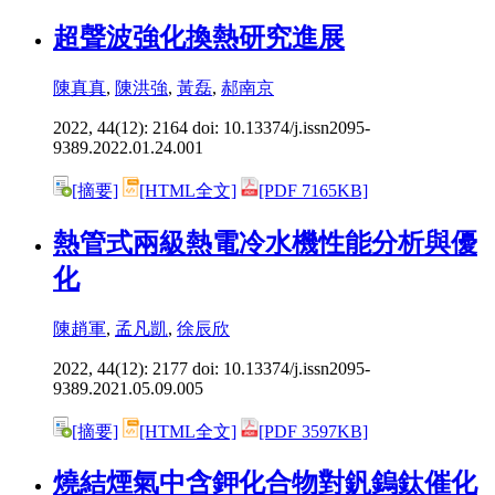
超聲波強化換熱研究進展
陳真真
,
陳洪強
,
黃磊
,
郝南京
2022, 44(12): 2164 doi:
10.13374/j.issn2095-
9389.2022.01.24.001
[摘要]
[HTML全文]
[PDF 7165KB]
熱管式兩級熱電冷水機性能分析與優
化
陳趙軍
,
孟凡凱
,
徐辰欣
2022, 44(12): 2177 doi:
10.13374/j.issn2095-
9389.2021.05.09.005
[摘要]
[HTML全文]
[PDF 3597KB]
燒結煙氣中含鉀化合物對釩鎢鈦催化