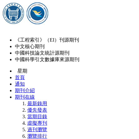
《工程索引》（EI）刊源期刊
中文核心期刊
中國科技論文統計源期刊
中國科學引文數據庫來源期刊
星期
首頁
通知
期刊介紹
期刊在線
最新錄用
優先發表
當期目錄
虛擬專刊
過刊瀏覽
瀏覽排行