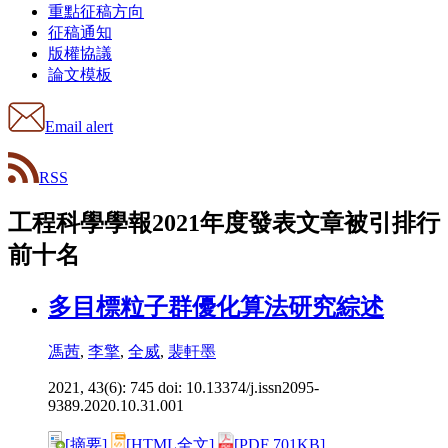
重點征稿方向
征稿通知
版權協議
論文模板
Email alert
RSS
工程科學學報2021年度發表文章被引排行
前十名
多目標粒子群優化算法研究綜述
馮茜
,
李擎
,
全威
,
裴軒墨
2021, 43(6): 745 doi:
10.13374/j.issn2095-
9389.2020.10.31.001
[摘要]
[HTML全文]
[PDF 701KB]