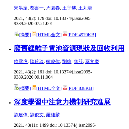
宋洪慶
,
都書一
,
周園春
,
王宇赫
,
王九龍
2021, 43(2): 179 doi:
10.13374/j.issn2095-
9389.2020.07.21.001
[摘要]
[HTML全文]
[PDF 4970KB]
廢舊鋰離子電池資源現狀及回收利用
鐘雪虎
,
陳玲玲
,
韓俊偉
,
劉維
,
焦芬
,
覃文慶
2021, 43(2): 161 doi:
10.13374/j.issn2095-
9389.2020.09.11.004
[摘要]
[HTML全文]
[PDF 838KB]
深度學習中注意力機制研究進展
劉建偉
,
劉俊文
,
羅雄麟
2021, 43(11): 1499 doi:
10.13374/j.issn2095-