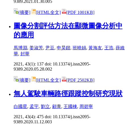
9389.2021.01.30.005
[摘要]
[HTML全文]
[PDF 1001KB]
圖像分割評估方法在顯微圖像分析中
的應用
馬博淵
,
姜淑芳
,
尹豆
,
申昊鍇
,
班曉娟
,
黃海友
,
王浩
,
薛維
華
,
封華
2021, 43(1): 137 doi:
10.13374/j.issn2095-
9389.2020.05.28.002
[摘要]
[HTML全文]
[PDF 2502KB]
無人駕駛車輛路徑跟蹤控制研究現狀
白國星
,
孟宇
,
劉立
,
顧青
,
王國棟
,
周碧寧
2021, 43(4): 475 doi:
10.13374/j.issn2095-
9389.2020.11.12.003