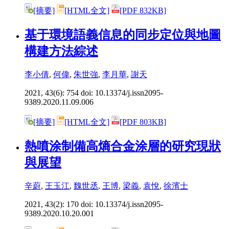
[摘要]
[HTML全文]
[PDF 832KB]
基于環境語義信息的同步定位與地圖
構建方法綜述
李小倩
,
何偉
,
朱世強
,
李月華
,
謝天
2021, 43(6): 754 doi:
10.13374/j.issn2095-
9389.2020.11.09.006
[摘要]
[HTML全文]
[PDF 803KB]
熱噴涂制備高熵合金涂層的研究現狀
與展望
辛蔚
,
王玉江
,
魏世丞
,
王博
,
梁義
,
袁悅
,
徐濱士
2021, 43(2): 170 doi:
10.13374/j.issn2095-
9389.2020.10.20.001