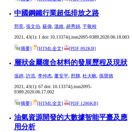
中國鋼鐵行業超低排放之路
邢奕
,
張文伯
,
蘇偉
,
溫維
,
趙秀娟
,
于敬校
2021, 43(1): 1 doi:
10.13374/j.issn2095-9389.2020.06.18.003
[摘要]
[HTML全文]
[PDF 892KB]
層狀金屬復合材料的發展歷程及現狀
張婷
,
許浩
,
李仲杰
,
董安平
,
邢輝
,
杜大帆
,
孫寶德
2021, 43(1): 67 doi:
10.13374/j.issn2095-
9389.2020.06.17.002
[摘要]
[HTML全文]
[PDF 1286KB]
油氣資源開發的大數據智能平臺及應
用分析