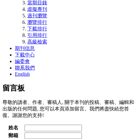
當期目錄
虛擬專刊
過刊瀏覽
瀏覽排行
下載排行
引用排行
高級檢索
期刊信息
下載中心
編委會
聯系我們
English
留言板
尊敬的讀者、作者、審稿人, 關于本刊的投稿、審稿、編輯和
出版的任何問題, 您可以本頁添加留言。我們將盡快給您答
復。謝謝您的支持!
姓名
郵箱