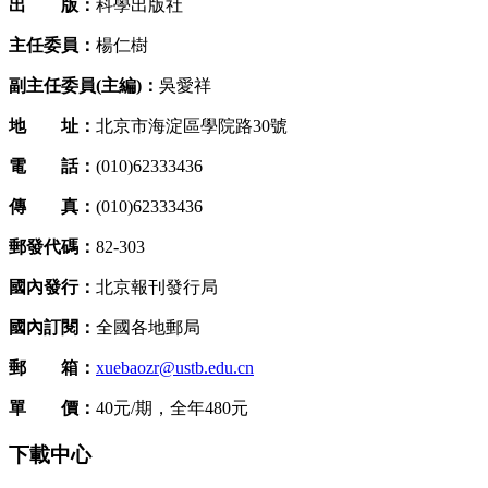
出 版：
科學出版社
主任委員：
楊仁樹
副主任委員(主編)：
吳愛祥
地 址：
北京市海淀區學院路30號
電 話：
(010)62333436
傳 真：
(010)62333436
郵發代碼：
82-303
國內發行：
北京報刊發行局
國內訂閱：
全國各地郵局
郵 箱：
xuebaozr@ustb.edu.cn
單 價：
40元/期，全年480元
下載中心