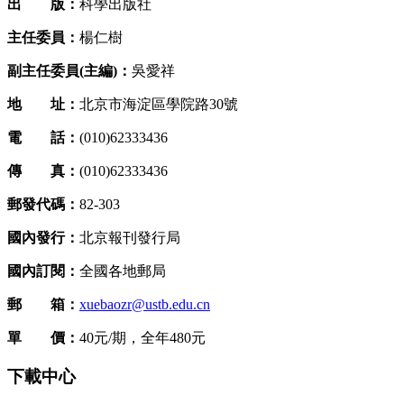
出 版：
科學出版社
主任委員：
楊仁樹
副主任委員(主編)：
吳愛祥
地 址：
北京市海淀區學院路30號
電 話：
(010)62333436
傳 真：
(010)62333436
郵發代碼：
82-303
國內發行：
北京報刊發行局
國內訂閱：
全國各地郵局
郵 箱：
xuebaozr@ustb.edu.cn
單 價：
40元/期，全年480元
下載中心