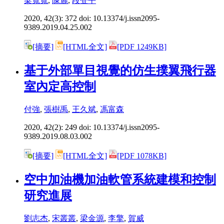
梁寬寬
,
陳麗
,
段登平
2020, 42(3): 372 doi:
10.13374/j.issn2095-
9389.2019.04.25.002
[摘要]
[HTML全文]
[PDF 1249KB]
基于外部單目視覺的仿生撲翼飛行器
室內定高控制
付強
,
張樹禹
,
王久斌
,
馮富森
2020, 42(2): 249 doi:
10.13374/j.issn2095-
9389.2019.08.03.002
[摘要]
[HTML全文]
[PDF 1078KB]
空中加油機加油軟管系統建模和控制
研究進展
劉志杰
,
宋叢叢
,
梁金源
,
李擎
,
賀威