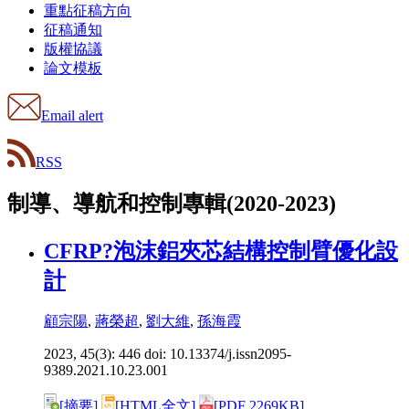
重點征稿方向
征稿通知
版權協議
論文模板
Email alert
RSS
制導、導航和控制專輯(2020-2023)
CFRP?泡沫鋁夾芯結構控制臂優化設
計
顧宗陽
,
蔣榮超
,
劉大維
,
孫海霞
2023, 45(3): 446 doi:
10.13374/j.issn2095-
9389.2021.10.23.001
[摘要]
[HTML全文]
[PDF 2269KB]