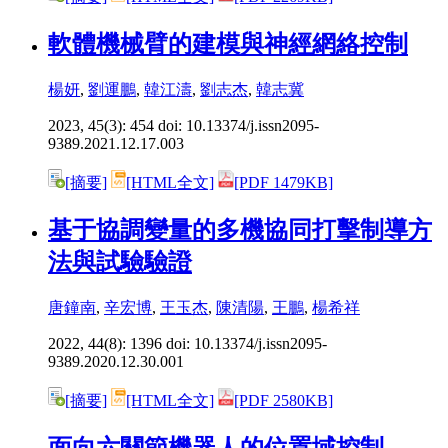
軟體機械臂的建模與神經網絡控制
楊妍
,
劉運鵬
,
韓江濤
,
劉志杰
,
韓志冀
2023, 45(3): 454 doi:
10.13374/j.issn2095-
9389.2021.12.17.003
[摘要]
[HTML全文]
[PDF 1479KB]
基于協調變量的多機協同打擊制導方
法與試驗驗證
唐鐘南
,
辛宏博
,
王玉杰
,
陳清陽
,
王鵬
,
楊希祥
2022, 44(8): 1396 doi:
10.13374/j.issn2095-
9389.2020.12.30.001
[摘要]
[HTML全文]
[PDF 2580KB]
面向六關節機器人的位置域控制