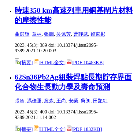
時速350 km高速列車用銅基閘片材料
的摩擦性能
曲選輝
,
章林
,
張鵬
,
吳佩芳
,
曹靜武
,
魏東彬
2023, 45(3): 389 doi:
10.13374/j.issn2095-
9389.2021.10.20.003
[摘要]
[HTML全文]
[PDF 10463KB]
62Sn36Pb2Ag組裝焊點長期貯存界面
化合物生長動力學及壽命預測
張賀
,
馮佳運
,
叢森
,
王尚
,
安榮
,
吳朗
,
田艷紅
2023, 45(3): 400 doi:
10.13374/j.issn2095-
9389.2021.11.14.002
[摘要]
[HTML全文]
[PDF 1832KB]