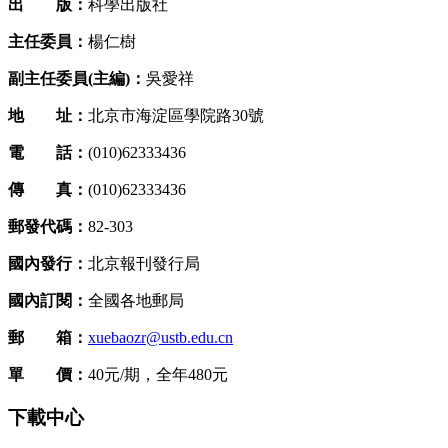
出 版：
科學出版社
主任委員：
楊仁樹
副主任委員(主編)：
吳愛祥
地 址：
北京市海淀區學院路30號
電 話：
(010)62333436
傳 真：
(010)62333436
郵發代碼：
82-303
國內發行：
北京報刊發行局
國內訂閱：
全國各地郵局
郵 箱：
xuebaozr@ustb.edu.cn
單 價：
40元/期，全年480元
下載中心