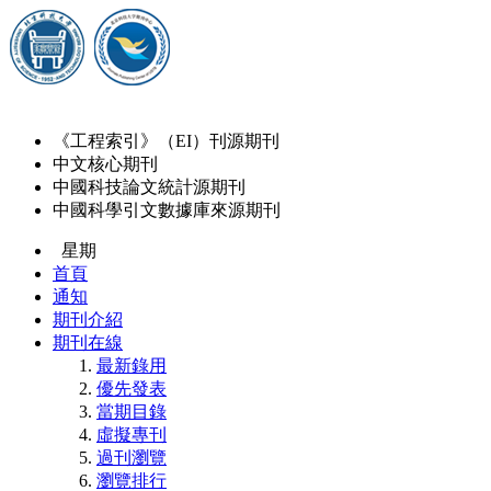
《工程索引》（EI）刊源期刊
中文核心期刊
中國科技論文統計源期刊
中國科學引文數據庫來源期刊
星期
首頁
通知
期刊介紹
期刊在線
最新錄用
優先發表
當期目錄
虛擬專刊
過刊瀏覽
瀏覽排行