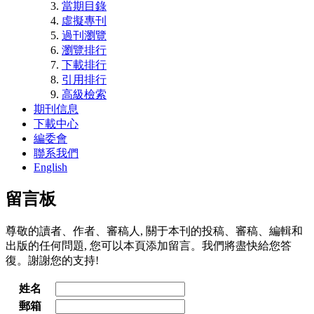
當期目錄
虛擬專刊
過刊瀏覽
瀏覽排行
下載排行
引用排行
高級檢索
期刊信息
下載中心
編委會
聯系我們
English
留言板
尊敬的讀者、作者、審稿人, 關于本刊的投稿、審稿、編輯和
出版的任何問題, 您可以本頁添加留言。我們將盡快給您答
復。謝謝您的支持!
姓名
郵箱