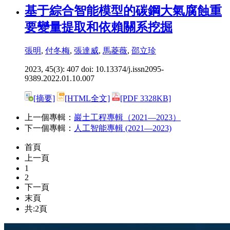
基于綜合智能模型的碳鋼大氣腐蝕重
要變量提取和依賴關系挖掘
張明
,
付冬梅
,
張達威
,
馬菱薇
,
邵立珍
2023, 45(3): 407 doi:
10.13374/j.issn2095-
9389.2022.01.10.007
[摘要]
[HTML全文]
[PDF 3328KB]
上一個專輯：
巖土工程專輯（2021—2023）
下一個專輯：
人工智能專輯 (2021—2023)
首頁
上一頁
1
2
下一頁
末頁
共:2頁