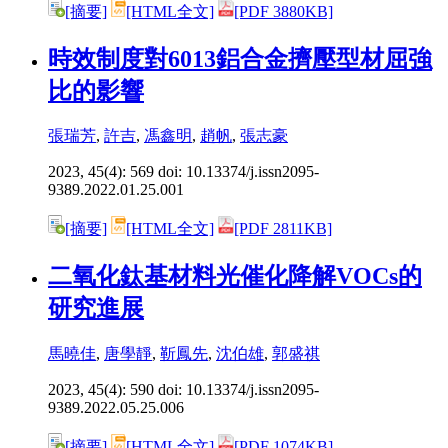
[摘要]
[HTML全文]
[PDF 3880KB]
時效制度對6013鋁合金擠壓型材屈強
比的影響
張瑞芳
,
許吉
,
馮鑫明
,
趙帆
,
張志豪
2023, 45(4): 569 doi:
10.13374/j.issn2095-
9389.2022.01.25.001
[摘要]
[HTML全文]
[PDF 2811KB]
二氧化鈦基材料光催化降解VOCs的
研究進展
馬曉佳
,
唐學靜
,
靳鳳先
,
沈伯雄
,
郭盛祺
2023, 45(4): 590 doi:
10.13374/j.issn2095-
9389.2022.05.25.006
[摘要]
[HTML全文]
[PDF 1074KB]