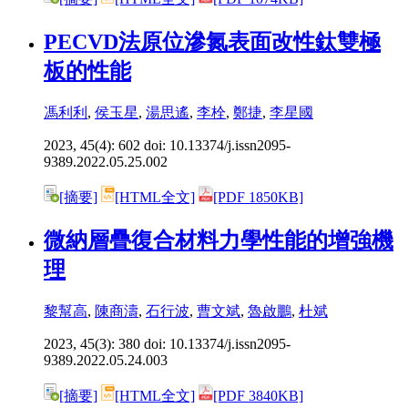
PECVD法原位滲氮表面改性鈦雙極
板的性能
馮利利
,
侯玉星
,
湯思遙
,
李栓
,
鄭捷
,
李星國
2023, 45(4): 602 doi:
10.13374/j.issn2095-
9389.2022.05.25.002
[摘要]
[HTML全文]
[PDF 1850KB]
微納層疊復合材料力學性能的增強機
理
黎幫高
,
陳商濤
,
石行波
,
曹文斌
,
魯啟鵬
,
杜斌
2023, 45(3): 380 doi:
10.13374/j.issn2095-
9389.2022.05.24.003
[摘要]
[HTML全文]
[PDF 3840KB]