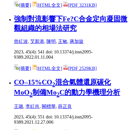
[摘要]
[HTML全文]
[PDF 3231KB]
強制對流影響下Fe?C合金定向凝固微
觀組織的相場法研究
曾紅波
,
艾新港
,
陳明
,
王敏
,
蔣加旋
2023, 45(4): 541 doi:
10.13374/j.issn2095-
9389.2022.01.11.004
[摘要]
[HTML全文]
[PDF 2529KB]
CO–15%CO
混合氣體還原碳化
2
MoO
制備Mo
C的動力學機理分析
2
2
王璐
,
李紅肖
,
闕標華
,
薛正良
2023, 45(4): 551 doi:
10.13374/j.issn2095-
9389.2021.12.27.006