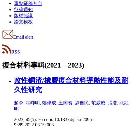
重點征稿方向
征稿通知
版權協議
論文模板
Email alert
RSS
復合材料專輯(2021—2023)
改性鋼渣/橡膠復合材料導熱性能及耐
久性研究
趙令
,
程崢明
,
鄭偉成
,
王同賓
,
劉自民
,
范威威
,
張浩
,
龍紅
明
2023, 45(5): 765 doi:
10.13374/j.issn2095-
9389.2022.03.19.003